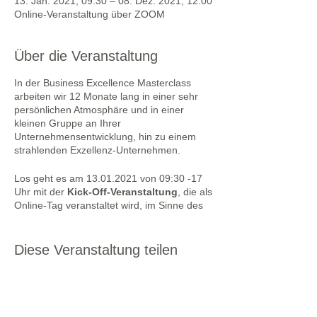
13. Jan. 2021, 09:30 – 08. Dez. 2021, 12:00
Online-Veranstaltung über ZOOM
Über die Veranstaltung
In der Business Excellence Masterclass
arbeiten wir 12 Monate lang in einer sehr
persönlichen Atmosphäre und in einer
kleinen Gruppe an Ihrer
Unternehmensentwicklung, hin zu einem
strahlenden Exzellenz-Unternehmen.
Los geht es am 13.01.2021 von 09:30 -17
Uhr mit der
Kick-Off-Veranstaltung
, die als
Online-Tag veranstaltet wird, im Sinne des
persönlichen Kennenlernens in Absprache
mit den Teilnehmern und je nach aktueller
Corona-Lage gerne auch als
Diese Veranstaltung teilen
Präsenzveranstaltung in unseren schönen
Räumlichkeiten bei uns in Bonn
durchgeführt werden kann. Neben dem
Kennenlernen legen wir an diesem Tag den
Grundstein für die Entwicklung der